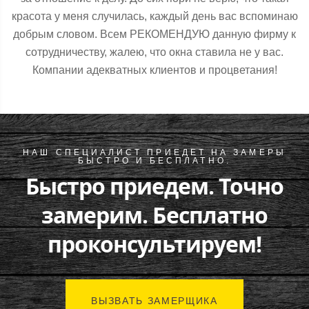
красота у меня случилась, каждый день вас вспоминаю
добрым словом. Всем РЕКОМЕНДУЮ данную фирму к
сотрудничеству, жалею, что окна ставила не у вас.
Компании адекватных клиентов и процветания!
НАШ СПЕЦИАЛИСТ ПРИЕДЕТ НА ЗАМЕРЫ
БЫСТРО И БЕСПЛАТНО.
Быстро приедем. Точно
замерим. Бесплатно
проконсультируем!
ВЫЗВАТЬ ЗАМЕРЩИКА